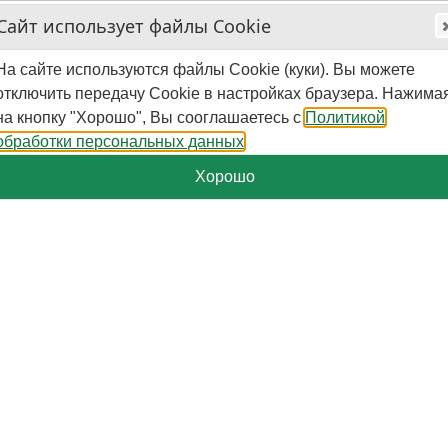
Сайт использует файлы Cookie
На сайте используются файлы Cookie (куки). Вы можете
отключить передачу Cookie в настройках браузера. Нажима
на кнопку "Хорошо", Вы сооглашаетесь с
Политикой
обработки персональных данных
Хорошо
+7-929-579-50-09
Пн.-Пт. - 10:00 - 16:00 (мск)
Поиск
Корзина
0
шт.
-
0
₽
Категории
Страницы