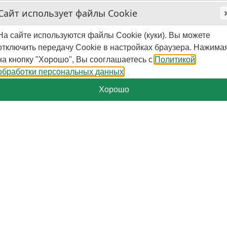
Сайт использует файлы Cookie
На сайте используются файлы Cookie (куки). Вы можете
отключить передачу Cookie в настройках браузера. Нажима
на кнопку "Хорошо", Вы сооглашаетесь с
Политикой
обработки персональных данных
Хорошо
+7-929-579-50-09
Пн.-Пт. - 10:00 - 16:00 (мск)
Поиск
Корзина
0
шт.
-
0
₽
Категории
Страницы