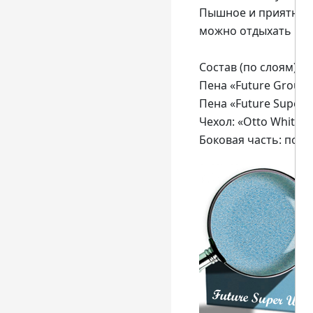
Пышное и приятное 
можно отдыхать и с
Состав
(по слоям):
Пена «Future Ground
Пена «Future Super U
Чехол: «Otto White 
Боковая часть: по 2