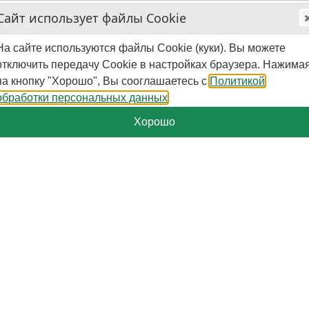
ике
Гарантия
Оплата
Доставка
Акции и
Сайт использует файлы Cookie
На сайте используются файлы Cookie (куки). Вы можете
отключить передачу Cookie в настройках браузера. Нажима
Пн.-Пт. - 10:00 - 16:00
на кнопку "Хорошо", Вы сооглашаетесь с
Политикой
📆
(мск)
обработки персональных данных
Хорошо
 Bayer Future Family – 130x200