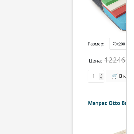
Размер:
122468
Цена:
₽
🛒 В кор
Матрас Otto Bayer