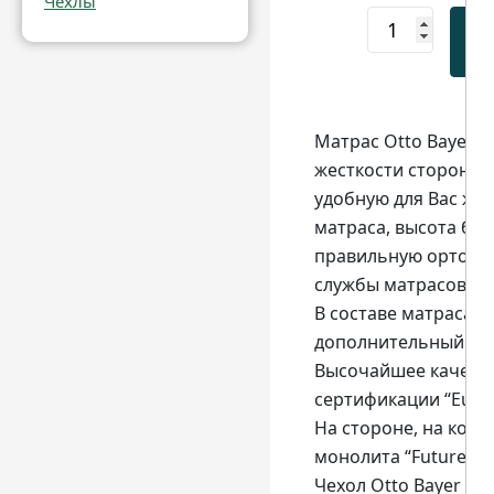
Чехлы
🛒
Матрас Otto Bayer F
жесткости сторон и
удобную для Вас жес
матраса, высота бло
правильную ортопед
службы матрасов на о
В составе матраса т
дополнительный комф
Высочайшее качеств
сертификации “Europ
На стороне, на кото
монолита “Future Su
Чехол Otto Bayer Fu