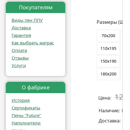
Покупателям
Виды пен ППУ
Размеры (Ш х 
Доставка
Гарантия
70x200
80
Как выбрать матрас
110x195
11
Оплата
Отзывы
150x190
15
Услуги
180x200
19
О фабрике
123
Цена:
История
Сертификаты
Наличие:
Мн
Пены "Future"
Доставка:
Бе
Наполнители