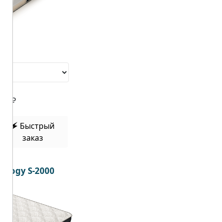
73
₽
🗲 Быстрый
заказ
ology S-2000