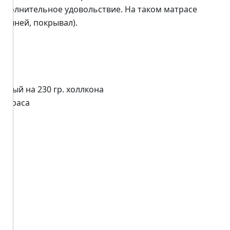
дополнительное удовольствие. На таком матрасе
стыней, покрывал).
анный на 230 гр. холлкона
матраса