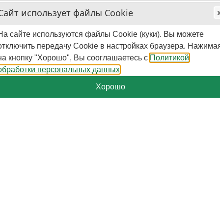
Сайт использует файлы Cookie
На сайте используются файлы Cookie (куки). Вы можете
отключить передачу Cookie в настройках браузера. Нажима
на кнопку "Хорошо", Вы сооглашаетесь с
Политикой
обработки персональных данных
Хорошо
+7-929-579-50-09
Пн.-Пт. - 10:00 - 16:00 (мск)
Поиск
Корзина
0
шт.
-
0
₽
Категории
Страницы