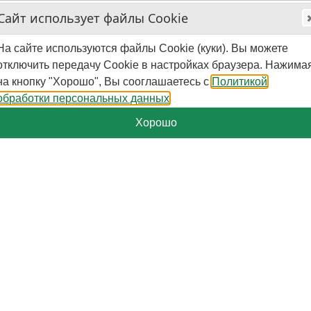
Сайт использует файлы Cookie
На сайте используются файлы Cookie (куки). Вы можете
отключить передачу Cookie в настройках браузера. Нажима
на кнопку "Хорошо", Вы сооглашаетесь с
Политикой
обработки персональных данных
Хорошо
+7-929-579-50-09
Пн.-Пт. - 10:00 - 16:00 (мск)
Поиск
Корзина
0
шт.
-
0
₽
Категории
Страницы