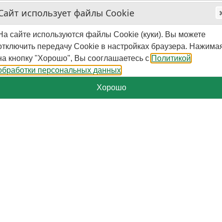
Сайт использует файлы Cookie
На сайте используются файлы Cookie (куки). Вы можете
отключить передачу Cookie в настройках браузера. Нажима
на кнопку "Хорошо", Вы сооглашаетесь с
Политикой
обработки персональных данных
Хорошо
+7-929-579-50-09
Пн.-Пт. - 10:00 - 16:00 (мск)
Поиск
Корзина
0
шт.
-
0
₽
Категории
Страницы