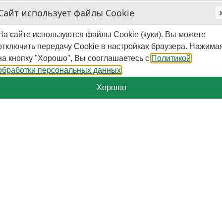
Сайт использует файлы Cookie
На сайте используются файлы Cookie (куки). Вы можете
отключить передачу Cookie в настройках браузера. Нажима
на кнопку "Хорошо", Вы сооглашаетесь с
Политикой
обработки персональных данных
Хорошо
+7-929-579-50-09
Пн.-Пт. - 10:00 - 16:00 (мск)
Поиск
Корзина
0
шт.
-
0
₽
Категории
Страницы