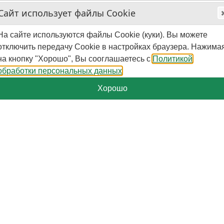
Сайт использует файлы Cookie
На сайте используются файлы Cookie (куки). Вы можете
отключить передачу Cookie в настройках браузера. Нажима
на кнопку "Хорошо", Вы сооглашаетесь с
Политикой
обработки персональных данных
Хорошо
+7-929-579-50-09
Пн.-Пт. - 10:00 - 16:00 (мск)
Поиск
Корзина
0
шт.
-
0
₽
Категории
Страницы