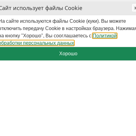
Сайт использует файлы Cookie
На сайте используются файлы Cookie (куки). Вы можете
отключить передачу Cookie в настройках браузера. Нажима
на кнопку "Хорошо", Вы сооглашаетесь с
Политикой
обработки персональных данных
Хорошо
+7-929-579-50-09
Пн.-Пт. - 10:00 - 16:00 (мск)
Поиск
Корзина
0
шт.
-
0
₽
Категории
Страницы