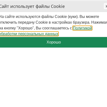
Сайт использует файлы Cookie
На сайте используются файлы Cookie (куки). Вы можете
отключить передачу Cookie в настройках браузера. Нажима
на кнопку "Хорошо", Вы сооглашаетесь с
Политикой
обработки персональных данных
Хорошо
+7-929-579-50-09
Пн.-Пт. - 10:00 - 16:00 (мск)
Поиск
Корзина
0
шт.
-
0
₽
Категории
Страницы